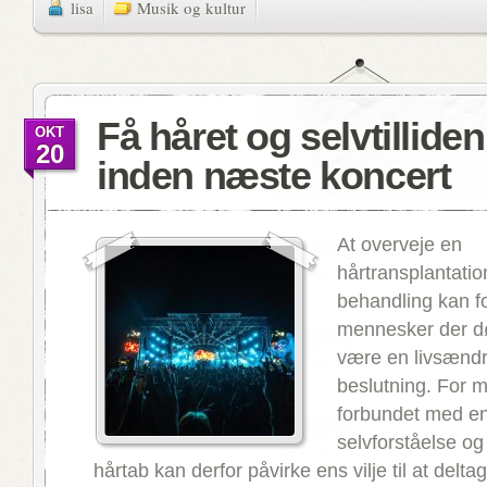
lisa
Musik og kultur
Få håret og selvtilliden
OKT
20
inden næste koncert
At overveje en
hårtransplantatio
behandling kan 
mennesker der d
være en livsænd
beslutning. For 
forbundet med e
selvforståelse og 
hårtab kan derfor påvirke ens vilje til at deltag