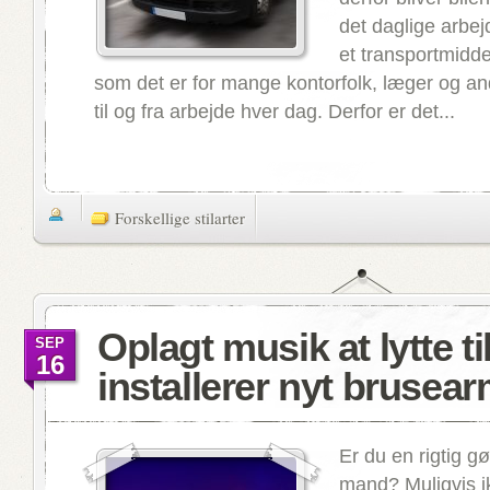
det daglige arbej
et transportmiddel
som det er for mange kontorfolk, læger og an
til og fra arbejde hver dag. Derfor er det...
Forskellige stilarter
Oplagt musik at lytte ti
SEP
16
installerer nyt brusea
Er du en rigtig gø
mand? Muligvis ik