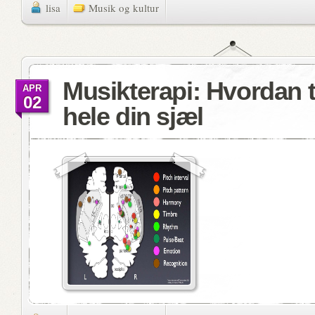
lisa
Musik og kultur
Musikterapi: Hvordan 
APR
02
hele din sjæl