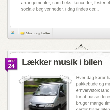
arrangementer, som f.eks. koncerter, fester e
sociale begivenheder. I dag findes der...
Musik og kultur
Lækker musik i bilen
APR
24
Hver dag kører 
pakkebude og m
erhvervsfolk land
for at passe dere
bruger mange time
derfor bliver bilen