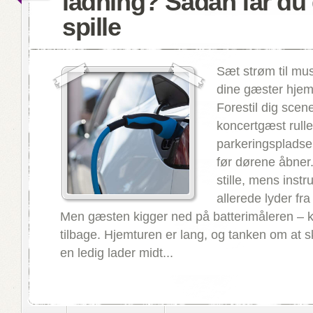
ladning? Sådan får du d
spille
Sæt strøm til mu
dine gæster hjem
Forestil dig scen
koncertgæst rulle
parkeringspladse
før dørene åbner
stille, mens inst
allerede lyder f
Men gæsten kigger ned på batterimåleren – 
tilbage. Hjemturen er lang, og tanken om at sk
en ledig lader midt...